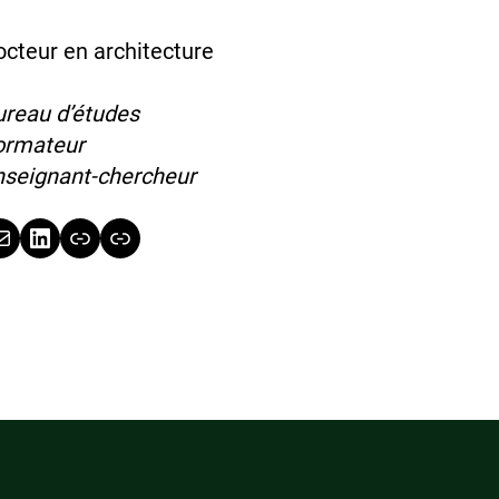
octeur en architecture
ureau d’études
ormateur
nseignant-chercheur
LinkedIn
Link
Link