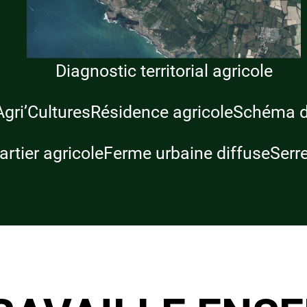
Diagnostic territorial agricole
Agri’Cultures
Résidence agricole
Schéma di
rtier agricole
Ferme urbaine diffuse
Serre