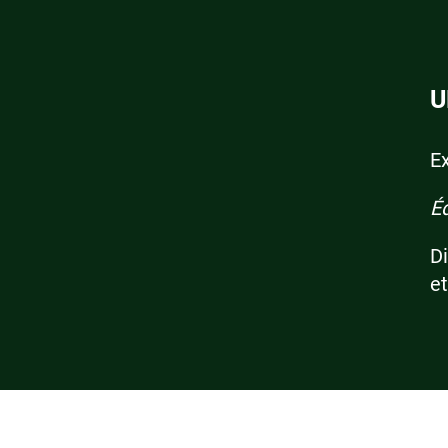
U
E
É
D
et