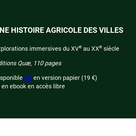
NE HISTOIRE AGRICOLE DES VILLES
e
e
xplorations immersives du XV
au XX
siècle
ditions Quæ
,
110 pages
isponible
ICI
en version papier (19 €)
 en ebook en accès libre